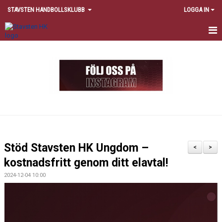
STAVSTEN HANDBOLLSKLUBB
LOGGA IN
HEM
OM STAVSTEN HK
SPELA I STAVSTEN HK
KONTAKT
NYHETER
Stöd Stavsten HK Ungdom –
<
>
POLICY
kostnadsfritt genom ditt elavtal!
2024-12-04 10:00
FÖRÄLDER
PARTNERS
VÅRA PARTNERS