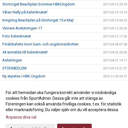
Stortorget:Beachplan:Sommar:HBKUngdom
2017-05-15 23:29
Våran Nelly på Kalvinknatet!
2017-05-13 13:19
Invigning Beachplan på Stortorget 15:e Maj!
2017-05-13 00:23
Vinnare Avslutningen-17
2017-05-12 20:26
Foto Kalvinknatet
2017-05-12 17:50
Föräldrahets inom barn- och ungdomsidrotten
2017-04-28 07:38
44 anmälda till Kalvinknatet!
2017-04-25 20:36
Aslutningen
2017-04-21 19:17
STÖDMEDLEM
2017-03-14 21:37
Ny styrelse i HBK Ungdom
2016-11-29 09:27
Semesterstängt
2016-06-16 09:19
Serieförslag
För att hemsidan ska fungera korrekt använder vi nödvändiga
2016-06-01 16:39
cookies från SportAdmin. Dessa går inte att stänga av.
Stängt
2016-05-11 11:00
Föreningen kan också använda frivilliga cookies, t.ex. för statistik
eller marknadsföring. Du väljer själv om du vill acceptera dessa.
Anpassa dina val
Cookie-inställningar
Gå till Webbversion