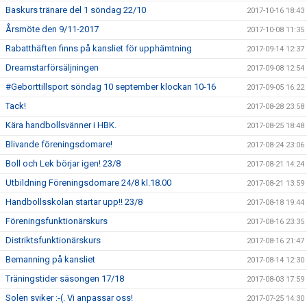
Baskurs tränare del 1 söndag 22/10
2017-10-16 18:43
Årsmöte den 9/11-2017
2017-10-08 11:35
Rabatthäften finns på kansliet för upphämtning
2017-09-14 12:37
Dreamstarförsäljningen
2017-09-08 12:54
#Geborttillsport söndag 10 september klockan 10-16
2017-09-05 16:22
Tack!
2017-08-28 23:58
Kära handbollsvänner i HBK.
2017-08-25 18:48
Blivande föreningsdomare!
2017-08-24 23:06
Boll och Lek börjar igen! 23/8
2017-08-21 14:24
Utbildning Föreningsdomare 24/8 kl.18.00
2017-08-21 13:59
Handbollsskolan startar upp!! 23/8
2017-08-18 19:44
Föreningsfunktionärskurs
2017-08-16 23:35
Distriktsfunktionärskurs
2017-08-16 21:47
Bemanning på kansliet
2017-08-14 12:30
Träningstider säsongen 17/18
2017-08-03 17:59
Solen sviker :-(. Vi anpassar oss!
2017-07-25 14:30