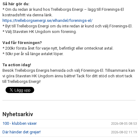
Så här gör du:
* Om du redan är kund hos Trelleborgs Energi – lägg till Förenings-El
kostnadsfritt via denna länk.
https://trelleborgsenergi.se/elhandel/forenings-el/
* Byt till Trelleborgs Energi om du inte redan är kund och välj Förenings-El.
* Välj Stavsten HK Ungdom som förening.
Vad får föreningen?
* 200kr första året för varje nytt, befintligt eller omtecknat avtal.
* 50kr per år så länge avtalet löper.
Ta action idag!
Besök Trelleborgs Energis hemsida och välj Förenings-El. Tillsammans kan
vi göra Stavsten HK Ungdom ännu bättre! Tack för ditt stöd och stort tack
till Trelleborgs Energi!
Nyhetsarkiv
100 - klubben växer
2026-08-05 08:53
Där händer det grejer!
2026-08-02 11:19