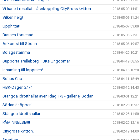
2018-05-13 21:32
Vi har ett resultat….återkoppling CityGross kvitton
2018-05-09 14:51
Vilken helg!
2018-05-09 11:24
Upphittat!
2018-05-07 09:00
Bussen försenad.
2018-05-06 21:31
Ankomst till Södan
2018-05-06 19:57
Bolagsstämma
2018-04-20 10:21
Supporta Trelleborg HBKs Ungdomar
2018-04-19 08:55
Insamling till loppisen!
2018-04-16 10:20
Bohus Cup
2018-04-11 15:49
HBK-Dagen 21/4
2018-03-12 14:43
Stängda idrotthallar även idag 1/3 - gäller ej Södan
2018-03-01 12:21
Södan är öppen!
2018-02-28 15:37
Stängda idrottshallar
2018-02-28 11:50
PÅMINNELSE!!!!
2018-02-20 12:16
Citygross kvitton.
2018-02-19 14:09
Sportlov