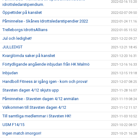
2022-02-16 15:20
idrottsledarstipendium.
Öppettider på kansliet
2022-02-07 09:50
Påminnelse - Skånes Idrottsledarstipendier 2022
2022-01-24 11:16
Trelleborgs IdrottsAllians
2022-01-05 15:52
Jul och ledighet!
2021-12-22 09:27
JULLEDIGT
2021-12-21 18:45
Kvarglömda saker på kansliet
2021-12-20 16:31
Förtydligande angående inbjudan från HK Malmö
2021-12-16 16:33
Inbjudan
2021-12-15 19:18
Handboll Fitness är igång igen - kom och prova!
2021-12-07 08:25
Stavsten dagen 4/12 skjuts upp
2021-11-28 16:07
Påminnelse - Stavsten dagen 4/12 anmälan
2021-11-19 08:24
Välkommen till Stavsten dagen 4/12
2021-11-12 11:57
Till samtliga medlemmar i Stavsten HK!
2021-11-03 10:52
USM F14/15
2021-10-22 08:57
Ingen match imorgon!
2021-10-21 16:28