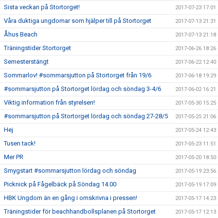
Sista veckan på Stortorget!
2017-07-23 17:01
Våra duktiga ungdomar som hjälper till på Stortorget
2017-07-13 21:31
Åhus Beach
2017-07-13 21:18
Träningstider Stortorget
2017-06-26 18:26
Semesterstängt
2017-06-22 12:40
Sommarlov! #sommarsjutton på Stortorget från 19/6
2017-06-18 19:29
#sommarsjutton på Stortorget lördag och söndag 3-4/6
2017-06-02 16:21
Viktig information från styrelsen!
2017-05-30 15:25
#sommarsjutton på Stortorget lördag och söndag 27-28/5
2017-05-25 21:06
Hej
2017-05-24 12:43
Tusen tack!
2017-05-23 11:51
Mer PR
2017-05-20 18:50
Smygstart #sommarsjutton lördag och söndag
2017-05-19 23:56
Picknick på Fågelbäck på Söndag 14.00
2017-05-19 17:09
HBK Ungdom än en gång i omskrivna i pressen!
2017-05-17 14:23
Träningstider för beachhandbollsplanen på Stortorget
2017-05-17 12:13