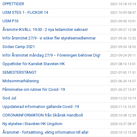
ÖPPETTIDER
2021-10-18 10:19
USM STEG 1 - FLICKOR 14
2021-10-09 08:47
USM P16
2021-09-30 10:01
Årsmöte IKVÄLL 19.00 - 2 nya ledamöter saknas!
2021-09-27 13:28
Inför årsmötet 27/9 - vi söker fler styrelsemedlemmar
2021-09-26 12:32
Södan Camp 2021
2021-09-24 18:55
Inför Årsmötet måndag 27/9 – Föreningen behöver Dig!
2021-09-24 09:11
Öppettider för Kansliet Stavsten HK
2021-08-10 13:01
SEMESTERSTÄNGT
2021-07-05 11:51
Midsommarhälsning
2021-06-24 14:57
Påminnelse om rutiner för Covid -19
2021-05-27 13:47
God Jul
2020-12-23 10:19
Uppdaterad information gällande Covid -19
2020-11-16 16:01
CORONAINFORMATION från Skånsk Handboll
2020-10-28 12:34
Ny styrelse i Stavsten HK Ungdom
2020-10-27 08:47
Årsmötet - fortsättning, viktig information till alla!
2020-10-13 15:58