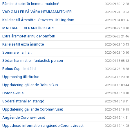
Påminnelse inför hemma-matcher!
2020-09-30 12:28
VAD GÄLLER PÅ VÅRA HEMMAMATCHER
2020-09-24 10:23
Kallelse till Årsmöte - Stavsten HK Ungdom
2020-09-04 09:56
MATERIALLEVERANTÖR KLAR!
2020-08-27 19:10
Extra årsmötet är nu genomfört!
2020-06-28 21:46
Kallelse till extra årsmöte
2020-06-21 10:43
Sommaren är här!
2020-06-21 10:10
Södan har mist en fantastisk person
2020-04-15 08:13
Bohus Cup - Inställd
2020-03-26 18:58
Uppmaning till rörelse
2020-03-18 20:38
Uppdatering gällande Bohus Cup
2020-03-18 09:44
Corona-virus
2020-03-13 18:18
Söderslättshallen stängd
2020-03-13 18:11
Uppdatering gällande Coronaviruset
2020-03-12 19:15
Angående Corona-viruset
2020-03-12 14:31
Uppaderad information angående Coronaviruset
2020-03-12 14:08