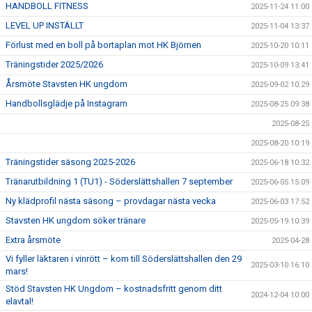
HANDBOLL FITNESS
2025-11-24 11:00
LEVEL UP INSTÄLLT
2025-11-04 13:37
Förlust med en boll på bortaplan mot HK Björnen
2025-10-20 10:11
Träningstider 2025/2026
2025-10-09 13:41
Årsmöte Stavsten HK ungdom
2025-09-02 10:29
Handbollsglädje på Instagram
2025-08-25 09:38
2025-08-25
2025-08-20 10:19
Träningstider säsong 2025-2026
2025-06-18 10:32
Tränarutbildning 1 (TU1) - Söderslättshallen 7 september
2025-06-05 15:09
Ny klädprofil nästa säsong – provdagar nästa vecka
2025-06-03 17:52
Stavsten HK ungdom söker tränare
2025-05-19 10:39
Extra årsmöte
2025-04-28
Vi fyller läktaren i vinrött – kom till Söderslättshallen den 29
2025-03-10 16:10
mars!
Stöd Stavsten HK Ungdom – kostnadsfritt genom ditt
2024-12-04 10:00
elavtal!