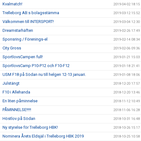
Kvalmatch!
2019-04-02 18:15
Trelleborg AB:s bolagsstämma
2019-03-12 15:52
Välkommen till INTERSPORT!
2019-03-04 12:30
Dreamstarhäften
2019-02-26 17:49
Sponsring / Förenings-el
2019-02-14 08:34
City Gross
2019-02-06 09:36
SportlovsCampen full!
2019-01-21 15:03
SportlovsCamp P10-P12 och F10-F12
2019-01-18 21:41
USM F18 på Södan nu till helgen 12-13 januari.
2019-01-08 18:06
Julstängt
2018-12-20 17:57
F10 i Allehanda
2018-12-20 13:46
En liten påminnelse
2018-11-12 10:49
PÅMINNELSE!!!!!
2018-11-06 16:28
Höstlov på Södan
2018-10-31 16:48
Ny styrelse för Trelleborg HBK!
2018-10-26 15:17
Nominera Årets Eldsjäl i Trelleborg HBK 2019
2018-10-25 10:58