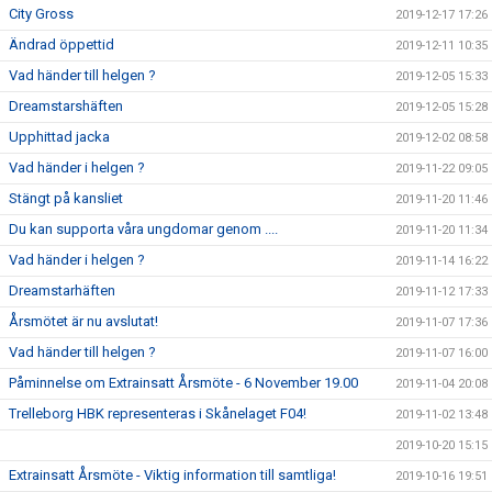
City Gross
2019-12-17 17:26
Ändrad öppettid
2019-12-11 10:35
Vad händer till helgen ?
2019-12-05 15:33
Dreamstarshäften
2019-12-05 15:28
Upphittad jacka
2019-12-02 08:58
Vad händer i helgen ?
2019-11-22 09:05
Stängt på kansliet
2019-11-20 11:46
Du kan supporta våra ungdomar genom ....
2019-11-20 11:34
Vad händer i helgen ?
2019-11-14 16:22
Dreamstarhäften
2019-11-12 17:33
Årsmötet är nu avslutat!
2019-11-07 17:36
Vad händer till helgen ?
2019-11-07 16:00
Påminnelse om Extrainsatt Årsmöte - 6 November 19.00
2019-11-04 20:08
Trelleborg HBK representeras i Skånelaget F04!
2019-11-02 13:48
2019-10-20 15:15
Extrainsatt Årsmöte - Viktig information till samtliga!
2019-10-16 19:51