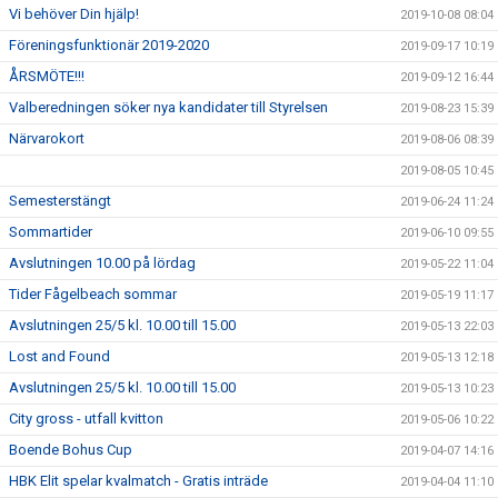
Vi behöver Din hjälp!
2019-10-08 08:04
Föreningsfunktionär 2019-2020
2019-09-17 10:19
ÅRSMÖTE!!!
2019-09-12 16:44
Valberedningen söker nya kandidater till Styrelsen
2019-08-23 15:39
Närvarokort
2019-08-06 08:39
2019-08-05 10:45
Semesterstängt
2019-06-24 11:24
Sommartider
2019-06-10 09:55
Avslutningen 10.00 på lördag
2019-05-22 11:04
Tider Fågelbeach sommar
2019-05-19 11:17
Avslutningen 25/5 kl. 10.00 till 15.00
2019-05-13 22:03
Lost and Found
2019-05-13 12:18
Avslutningen 25/5 kl. 10.00 till 15.00
2019-05-13 10:23
City gross - utfall kvitton
2019-05-06 10:22
Boende Bohus Cup
2019-04-07 14:16
HBK Elit spelar kvalmatch - Gratis inträde
2019-04-04 11:10