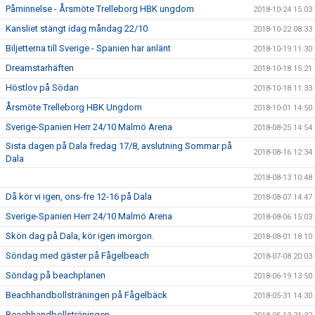
Påminnelse - Årsmöte Trelleborg HBK ungdom
2018-10-24 15:03
Kansliet stängt idag måndag 22/10
2018-10-22 08:33
Biljetterna till Sverige - Spanien har anlänt
2018-10-19 11:30
Dreamstarhäften
2018-10-18 15:21
Höstlov på Södan
2018-10-18 11:33
Årsmöte Trelleborg HBK Ungdom
2018-10-01 14:50
Sverige-Spanien Herr 24/10 Malmö Arena
2018-08-25 14:54
Sista dagen på Dala fredag 17/8, avslutning Sommar på
2018-08-16 12:34
Dala
2018-08-13 10:48
Då kör vi igen, ons-fre 12-16 på Dala
2018-08-07 14:47
Sverige-Spanien Herr 24/10 Malmö Arena
2018-08-06 15:03
Skön dag på Dala, kör igen imorgon.
2018-08-01 18:10
Söndag med gäster på Fågelbeach
2018-07-08 20:03
Söndag på beachplanen
2018-06-19 13:50
Beachhandbollsträningen på Fågelbäck
2018-05-31 14:30
Beachhandbollsträningen