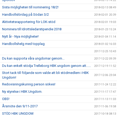
2018-02-15 14:22
Sista möjligheten till nominering 18/2!
2018-02-13 08:49
Handbollslördag på Södan 3/2
2018-02-01 20:39
Aktivitetsrapportering för LOK-stöd
2018-02-01 19:03
Nominera till Idrottsledarstipendie 2018
2018-01-23 15:24
Nytt år - Nya möjligheter!
2018-01-04 11:14
Handbollshelg med topplag
2018-01-02 16:03
2017-12-25 10:43
Du kan supporta våra ungdomar genom...
2017-12-22 09:39
Du kan enkelt stödja Trelleborg HBK ungdom genom att......
2017-12-19 11:52
Stort tack till följande som valde att bli stödmedlem i HBK
2017-12-06 23:04
Ungdom!
Redovisningskunnig person sökes!
2017-11-24 12:22
Ny styrelse i HBK Ungdom.
2017-11-17 17:47
OBS!
2017-11-13 11:03
Årsmöte den 9/11-2017
2017-11-06 19:58
STÖD HBK UNGDOM
2017-10-18 08:13