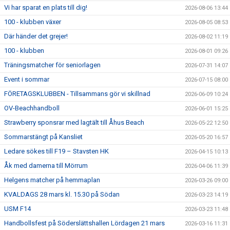
Vi har sparat en plats till dig!
2026-08-06 13:44
100 - klubben växer
2026-08-05 08:53
Där händer det grejer!
2026-08-02 11:19
100 - klubben
2026-08-01 09:26
Träningsmatcher för seniorlagen
2026-07-31 14:07
Event i sommar
2026-07-15 08:00
FÖRETAGSKLUBBEN - Tillsammans gör vi skillnad
2026-06-09 10:24
OV-Beachhandboll
2026-06-01 15:25
Strawberry sponsrar med lagtält till Åhus Beach
2026-05-22 12:50
Sommarstängt på Kansliet
2026-05-20 16:57
Ledare sökes till F19 – Stavsten HK
2026-04-15 10:13
Åk med damerna till Mörrum
2026-04-06 11:39
Helgens matcher på hemmaplan
2026-03-26 09:00
KVALDAGS 28 mars kl. 15.30 på Södan
2026-03-23 14:19
USM F14
2026-03-23 11:48
Handbollsfest på Söderslättshallen Lördagen 21 mars
2026-03-16 11:31