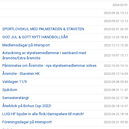
2024-02-01
2023-09-26 13:12
2023-09-07 12:12
SPORTLOVSKUL MED PALMSTADEN & STAVSTEN
2023-02-01 06:59
GOD JUL & GOTT NYTT HANDBOLLSÅR
2022-12-23 18:43
Medlemsdagar på Intersport
2022-12-12 15:20
Avtackning av styrelsemedlemmar i samband med
2022-10-07 15:17
årsmöte/Extra årsmöte
Påminnelse om Årsmöte - nya styrelsemedlemmar sökes
2022-10-03 10:16
Årsmöte - Stavsten HK
2022-09-12 14:09
Valdagen 11/9
2022-09-08 09:40
Sjukdom
2022-08-31 11:47
Semesterstängt
2022-06-22 17:38
Återblick på Bohus Cup 2022!
2022-05-18 15:57
LUGI HF bjuder in alla flick/damspelare till match!
2022-04-25 18:18
Föreningsdagar på Intersport!
2022-03-21 09:30