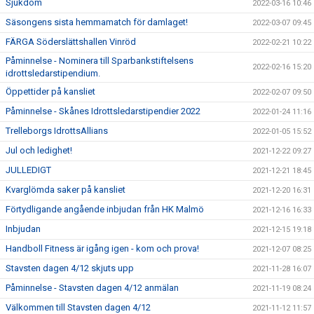
Sjukdom
2022-03-16 10:46
Säsongens sista hemmamatch för damlaget!
2022-03-07 09:45
FÄRGA Söderslättshallen Vinröd
2022-02-21 10:22
Påminnelse - Nominera till Sparbankstiftelsens
2022-02-16 15:20
idrottsledarstipendium.
Öppettider på kansliet
2022-02-07 09:50
Påminnelse - Skånes Idrottsledarstipendier 2022
2022-01-24 11:16
Trelleborgs IdrottsAllians
2022-01-05 15:52
Jul och ledighet!
2021-12-22 09:27
JULLEDIGT
2021-12-21 18:45
Kvarglömda saker på kansliet
2021-12-20 16:31
Förtydligande angående inbjudan från HK Malmö
2021-12-16 16:33
Inbjudan
2021-12-15 19:18
Handboll Fitness är igång igen - kom och prova!
2021-12-07 08:25
Stavsten dagen 4/12 skjuts upp
2021-11-28 16:07
Påminnelse - Stavsten dagen 4/12 anmälan
2021-11-19 08:24
Välkommen till Stavsten dagen 4/12
2021-11-12 11:57