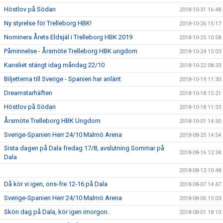
Höstlov på Södan
2018-10-31 16:48
Ny styrelse för Trelleborg HBK!
2018-10-26 15:17
Nominera Årets Eldsjäl i Trelleborg HBK 2019
2018-10-25 10:58
Påminnelse - Årsmöte Trelleborg HBK ungdom
2018-10-24 15:03
Kansliet stängt idag måndag 22/10
2018-10-22 08:33
Biljetterna till Sverige - Spanien har anlänt
2018-10-19 11:30
Dreamstarhäften
2018-10-18 15:21
Höstlov på Södan
2018-10-18 11:33
Årsmöte Trelleborg HBK Ungdom
2018-10-01 14:50
Sverige-Spanien Herr 24/10 Malmö Arena
2018-08-25 14:54
Sista dagen på Dala fredag 17/8, avslutning Sommar på
2018-08-16 12:34
Dala
2018-08-13 10:48
Då kör vi igen, ons-fre 12-16 på Dala
2018-08-07 14:47
Sverige-Spanien Herr 24/10 Malmö Arena
2018-08-06 15:03
Skön dag på Dala, kör igen imorgon.
2018-08-01 18:10