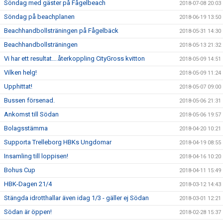
Söndag med gäster på Fågelbeach
2018-07-08 20:03
Söndag på beachplanen
2018-06-19 13:50
Beachhandbollsträningen på Fågelbäck
2018-05-31 14:30
Beachhandbollsträningen
2018-05-13 21:32
Vi har ett resultat….återkoppling CityGross kvitton
2018-05-09 14:51
Vilken helg!
2018-05-09 11:24
Upphittat!
2018-05-07 09:00
Bussen försenad.
2018-05-06 21:31
Ankomst till Södan
2018-05-06 19:57
Bolagsstämma
2018-04-20 10:21
Supporta Trelleborg HBKs Ungdomar
2018-04-19 08:55
Insamling till loppisen!
2018-04-16 10:20
Bohus Cup
2018-04-11 15:49
HBK-Dagen 21/4
2018-03-12 14:43
Stängda idrotthallar även idag 1/3 - gäller ej Södan
2018-03-01 12:21
Södan är öppen!
2018-02-28 15:37