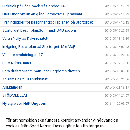
Picknick på Fågelbäck på Söndag 14.00
2017-05-19 17:09
HBK Ungdom än en gång i omskrivna i pressen!
2017-05-17 14:23
Träningstider för beachhandbollsplanen på Stortorget
2017-05-17 12:13
Stortorget:Beachplan:Sommar:HBKUngdom
2017-05-15 23:29
Våran Nelly på Kalvinknatet!
2017-05-13 13:19
Invigning Beachplan på Stortorget 15:e Maj!
2017-05-13 00:23
Vinnare Avslutningen-17
2017-05-12 20:26
Foto Kalvinknatet
2017-05-12 17:50
Föräldrahets inom barn- och ungdomsidrotten
2017-04-28 07:38
44 anmälda till Kalvinknatet!
2017-04-25 20:36
Aslutningen
2017-04-21 19:17
STÖDMEDLEM
2017-03-14 21:37
Ny styrelse i HBK Ungdom
2016-11-29 09:27
Semesterstängt
2016-06-16 09:19
Serieförslag
För att hemsidan ska fungera korrekt använder vi nödvändiga
2016-06-01 16:39
cookies från SportAdmin. Dessa går inte att stänga av.
Stängt
2016-05-11 11:00