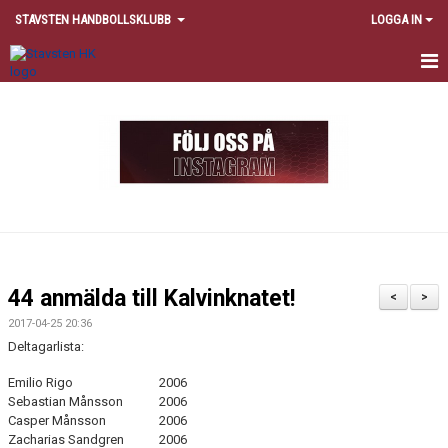
STAVSTEN HANDBOLLSKLUBB
LOGGA IN
HEM
OM STAVSTEN HK
SPELA I STAVSTEN HK
KONTAKT
NYHETER
44 anmälda till Kalvinknatet!
<
>
POLICY
2017-04-25 20:36
Deltagarlista:
FÖRÄLDER
Emilio Rigo
2006
Sebastian Månsson
2006
PARTNERS
Casper Månsson
2006
Zacharias Sandgren
2006
VÅRA PARTNERS