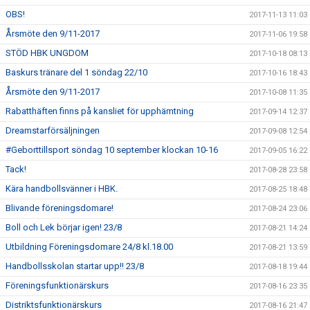
OBS!
2017-11-13 11:03
Årsmöte den 9/11-2017
2017-11-06 19:58
STÖD HBK UNGDOM
2017-10-18 08:13
Baskurs tränare del 1 söndag 22/10
2017-10-16 18:43
Årsmöte den 9/11-2017
2017-10-08 11:35
Rabatthäften finns på kansliet för upphämtning
2017-09-14 12:37
Dreamstarförsäljningen
2017-09-08 12:54
#Geborttillsport söndag 10 september klockan 10-16
2017-09-05 16:22
Tack!
2017-08-28 23:58
Kära handbollsvänner i HBK.
2017-08-25 18:48
Blivande föreningsdomare!
2017-08-24 23:06
Boll och Lek börjar igen! 23/8
2017-08-21 14:24
Utbildning Föreningsdomare 24/8 kl.18.00
2017-08-21 13:59
Handbollsskolan startar upp!! 23/8
2017-08-18 19:44
Föreningsfunktionärskurs
2017-08-16 23:35
Distriktsfunktionärskurs
2017-08-16 21:47