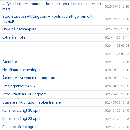
Vi fyller läktaren i vinrött – kom till Söderslättshallen den 29
2025-03-10 16:10
mars!
Stöd Stavsten HK Ungdom – kostnadsfritt genom ditt
2024-12-04 10:00
elavtal!
USM på hemmaplan
2024-12-02 10:00
Extra årsmöte
2024-11-26 17:41
2024-11-26 09:24
2024-11-26 09:22
Årsmöte
2024-11-19 17:38
Ny tränare för herrlaget
2024-09-16 12:00
Årsmöte - Stavsten HK ungdom
2024-09-09 15:21
Träningstider 24-25
2024-08-19 12:03
Stöd Stavsten HK ungdom!
2024-06-18 11:50
Stavsten HK ungdom söker tränare
2024-05-02 10:42
Kansliet stängt 30 april
2024-04-29 16:40
Kansliet stängt 23 april
2024-04-22 11:03
Följ oss på instagram
2024-04-17 13:58