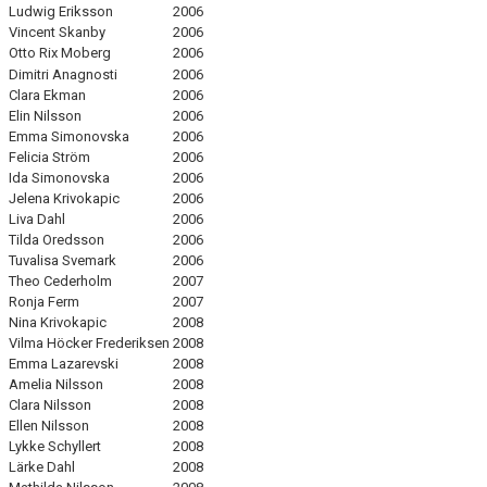
Ludwig Eriksson
2006
Vincent Skanby
2006
KALENDER
Otto Rix Moberg
2006
Dimitri Anagnosti
2006
MATCHER
Clara Ekman
2006
Elin Nilsson
2006
Emma Simonovska
2006
SHOP
Felicia Ström
2006
Ida Simonovska
2006
DOKUMENT
Jelena Krivokapic
2006
Liva Dahl
2006
Tilda Oredsson
2006
Tuvalisa Svemark
2006
Theo Cederholm
2007
Ronja Ferm
2007
Nina Krivokapic
2008
Vilma Höcker Frederiksen
2008
Emma Lazarevski
2008
Amelia Nilsson
2008
Clara Nilsson
2008
Ellen Nilsson
2008
Lykke Schyllert
2008
Lärke Dahl
2008