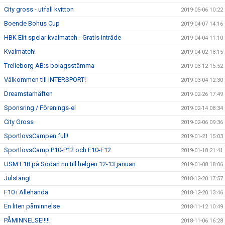
City gross - utfall kvitton
2019-05-06 10:22
Boende Bohus Cup
2019-04-07 14:16
HBK Elit spelar kvalmatch - Gratis inträde
2019-04-04 11:10
Kvalmatch!
2019-04-02 18:15
Trelleborg AB:s bolagsstämma
2019-03-12 15:52
Välkommen till INTERSPORT!
2019-03-04 12:30
Dreamstarhäften
2019-02-26 17:49
Sponsring / Förenings-el
2019-02-14 08:34
City Gross
2019-02-06 09:36
SportlovsCampen full!
2019-01-21 15:03
SportlovsCamp P10-P12 och F10-F12
2019-01-18 21:41
USM F18 på Södan nu till helgen 12-13 januari.
2019-01-08 18:06
Julstängt
2018-12-20 17:57
F10 i Allehanda
2018-12-20 13:46
En liten påminnelse
2018-11-12 10:49
PÅMINNELSE!!!!!
2018-11-06 16:28