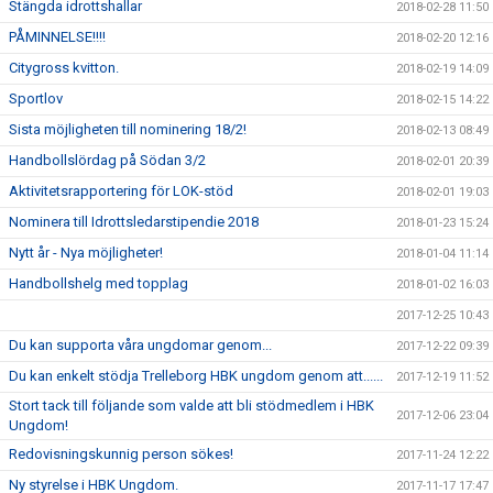
Stängda idrottshallar
2018-02-28 11:50
PÅMINNELSE!!!!
2018-02-20 12:16
Citygross kvitton.
2018-02-19 14:09
Sportlov
2018-02-15 14:22
Sista möjligheten till nominering 18/2!
2018-02-13 08:49
Handbollslördag på Södan 3/2
2018-02-01 20:39
Aktivitetsrapportering för LOK-stöd
2018-02-01 19:03
Nominera till Idrottsledarstipendie 2018
2018-01-23 15:24
Nytt år - Nya möjligheter!
2018-01-04 11:14
Handbollshelg med topplag
2018-01-02 16:03
2017-12-25 10:43
Du kan supporta våra ungdomar genom...
2017-12-22 09:39
Du kan enkelt stödja Trelleborg HBK ungdom genom att......
2017-12-19 11:52
Stort tack till följande som valde att bli stödmedlem i HBK
2017-12-06 23:04
Ungdom!
Redovisningskunnig person sökes!
2017-11-24 12:22
Ny styrelse i HBK Ungdom.
2017-11-17 17:47