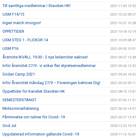
Till samtliga medlemmar i Stavsten HK!
2021-11-03 10:52
USM F14/15
2021-10-22 08:57
Ingen match imorgon!
2021-10-21 16:28
ÖPPETTIDER
2021-10-18 10:19
USM STEG 1 - FLICKOR 14
2021-10-09 08:47
USM P16
2021-09-30 10:01
Årsmöte IKVÄLL 19.00 - 2 nya ledamöter saknas!
2021-09-27 13:28
Inför årsmötet 27/9 - vi söker fler styrelsemedlemmar
2021-09-26 12:32
Södan Camp 2021
2021-09-24 18:55
Inför Årsmötet måndag 27/9 – Föreningen behöver Dig!
2021-09-24 09:11
Öppettider för Kansliet Stavsten HK
2021-08-10 13:01
SEMESTERSTÄNGT
2021-07-05 11:51
Midsommarhälsning
2021-06-24 14:57
Påminnelse om rutiner för Covid -19
2021-05-27 13:47
God Jul
2020-12-23 10:19
Uppdaterad information gällande Covid -19
2020-11-16 16:01