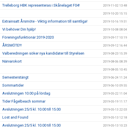
Trelleborg HBK representeras i Skånelaget F04!
2019-11-02 13:48
2019-10-20 15:15
Extrainsatt Årsmöte - Viktig information till samtliga!
2019-10-16 19:51
Vi behöver Din hjälp!
2019-10-08 08:04
Föreningsfunktionär 2019-2020
2019-09-17 10:19
ÅRSMÖTE!!!
2019-09-12 16:44
Valberedningen söker nya kandidater till Styrelsen
2019-08-23 15:39
Närvarokort
2019-08-06 08:39
2019-08-05 10:45
Semesterstängt
2019-06-24 11:24
Sommartider
2019-06-10 09:55
Avslutningen 10.00 på lördag
2019-05-22 11:04
Tider Fågelbeach sommar
2019-05-19 11:17
Avslutningen 25/5 kl. 10.00 till 15.00
2019-05-13 22:03
Lost and Found
2019-05-13 12:18
Avslutningen 25/5 kl. 10.00 till 15.00
2019-05-13 10:23