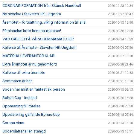
CORONAINFORMATION från Skånsk Handboll
2020-10-28 12:34
Ny styrelse i Stavsten HK Ungdom
2020-10-27 08:47
Årsmötet - fortsättning, viktig information till alla!
2020-10-13 15:58
Påminnelse inför hemma-matcher!
2020-09-30 12:28
VAD GÄLLER PÅ VÅRA HEMMAMATCHER
2020-09-24 10:23
Kallelse till Årsmöte - Stavsten HK Ungdom
2020-09-04 09:56
MATERIALLEVERANTÖR KLAR!
2020-08-27 19:10
Extra årsmötet är nu genomfört!
2020-06-28 21:46
Kallelse till extra årsmöte
2020-06-21 10:43
Sommaren är här!
2020-06-21 10:10
Södan har mist en fantastisk person
2020-04-15 08:13
Bohus Cup - Inställd
2020-03-26 18:58
Uppmaning till rörelse
2020-03-18 20:38
Uppdatering gällande Bohus Cup
2020-03-18 09:44
Corona-virus
2020-03-13 18:18
Söderslättshallen stängd
2020-03-13 18:11