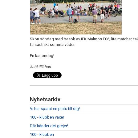
Skön söndag med besök av IFK Malmös F06, lite matcher, takti
fantastiskt sommarväder.
En kanondag!
#hbktillåhus
Nyhetsarkiv
Vi har sparat en plats till dig!
100 - klubben växer
Där händer det grejer!
100 - klubben