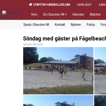
STAVSTEN HANDBOLLSKLUBB
HERRLAGET
DAML
Hem
Om Stavsten HK
Kalender
Matcher
Spela i Stavsten HK
Kontakt
Nyheter
Policy
Förä
Söndag med gäster på Fågelbeac
2018-07-08 20:03