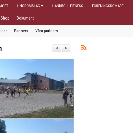
AGET
UNGDOMSLAG
HANDBOLL FITNESS
FÖRENINGSDOMARE
Shop
Dokument
lder
Partners
Våra partners
h
<
>